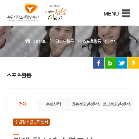
수
원
본문내용 바로가기
시
MENU
청
소
년
청
HOME >
청소년활동
>
스포츠활동
>
전체
년
재
단
스포츠활동
전체
문화센터
영통청소년청년센터
칠보청소년청년센터
천
수원청소년문화센터