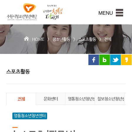
수
원
본문내용 바로가기
시
MENU
청
소
년
청
HOME >
청소년활동
>
스포츠활동
>
전체
년
재
단
스포츠활동
전체
문화센터
영통청소년청년센터
칠보청소년청년센터
천
영통청소년청년센터