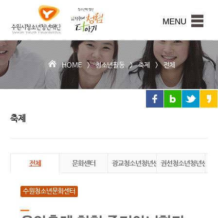
수
원
본문내용 바로가기
시
MENU
청
소
년
청
HOME >
청소년활동
>
축제
>
전체
년
재
단
축제
전체
문화센터
광교청소년청년센터
권선청소년청년센터
장
수원청소년문화센터