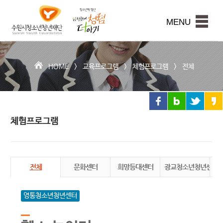
수
원
본문내용 바로가기
시
MENU
청
소
년
청
HOME >
교육프로그램
>
체험프로그램
>
전체
년
재
단
체험프로그램
전체
문화센터
희망등대센터
광교청소년청년센터
권
영통청소년청년센터