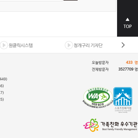
상단으
로 바로
가기
원클릭시스템
청개구리 기자단
오늘방문자
433
명
전체방문자
3527709
명
449)
46)
47)
55)