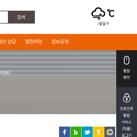
℃
/팔달구
청년 상담
열린마당
정보공개
통합
지센터
예약
진로진학
통합
서비스
(마플)
로그인