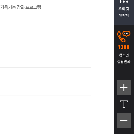
 가족기능 강화 프로그램
조직 및
연락처
청소년
상담전화
텍스트
크기크
게
텍스트
크기작
게