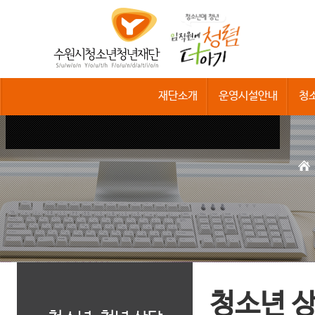
수
원
시
청
소
년
청
재단소개
운영시설안내
청
년
재
단
청소년 