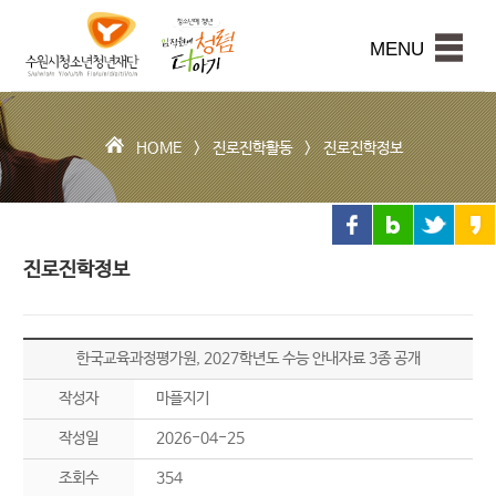
수
원
본문내용 바로가기
시
MENU
청
소
년
청
HOME >
진로진학활동
>
진로진학정보
년
재
단
진로진학정보
한국교육과정평가원, 2027학년도 수능 안내자료 3종 공개
작성자
마플지기
작성일
2026-04-25
조회수
354