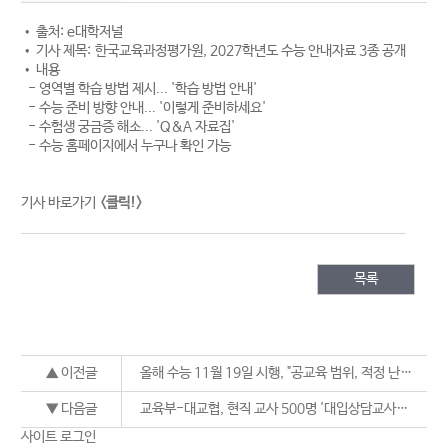
• 출처: e대학저널
• 기사 제목: 한국교육과정평가원, 2027학년도 수능 안내자료 3종 공개
• 내용
- 영역별 학습 방법 제시... '학습 방법 안내'
- 수능 준비 방향 안내... '이렇게 준비하세요'
- 수험생 궁금증 해소... 'Q&A 자료집'
- 수능 홈페이지에서 누구나 확인 가능
기사 바로가기
<클릭!>
목록
▲ 이전글
올해 수능 11월 19일 시행, "공교육 범위, 적정 난이도 문제 출제"
▼ 다음글
교육부-대교협, 현직 교사 500명 '대입상담교사단' 위촉
사이트 로그인