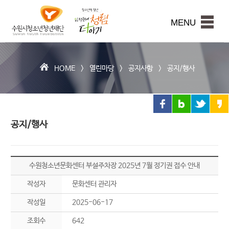
수
원
본문내용 바로가기
시
MENU
청
소
년
청
HOME >
열린마당
>
공지사항
>
공지/행사
년
재
단
공지/행사
수원청소년문화센터 부설주차장 2025년 7월 정기권 접수 안내
작성자
문화센터 관리자
작성일
2025-06-17
조회수
642