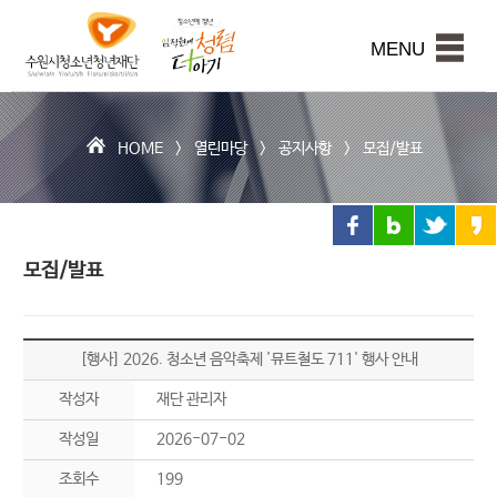
수
원
본문내용 바로가기
시
MENU
청
소
년
청
HOME >
열린마당
>
공지사항
>
모집/발표
년
재
단
모집/발표
[행사] 2026. 청소년 음악축제 '뮤트철도 711' 행사 안내
작성자
재단 관리자
작성일
2026-07-02
조회수
199