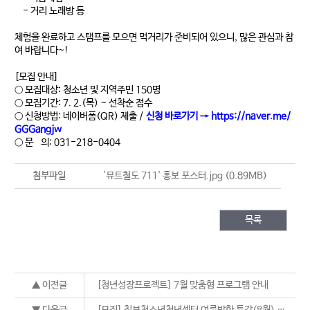
- 거리 노래방 등
체험을 완료하고 스탬프를 모으면 먹거리가 준비되어 있으니, 많은 관심과 참
여 바랍니다~!
[모집 안내]
○ 모집대상: 청소년 및 지역주민 150명
○ 모집기간: 7. 2.(목) ~ 선착순 접수
○ 신청방법: 네이버폼(QR) 제출 /
신청 바로가기 →
https://naver.me/
GGGangjw
○ 문 의: 031-218-0404
첨부파일
'뮤트철도 711' 홍보 포스터.jpg
(0.89MB)
목록
▲ 이전글
[청년성장프로젝트] 7월 맞춤형 프로그램 안내
▼ 다음글
[모집] 칠보청소년청년센터 여름방학 특강(8월) 참가자 모집