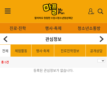
진로·진학
행사·축제
청소년소통방
관심정보
전체
체험활동
행사·축제
진로진학정보
공개상담
총
0
건
등록된 관심정보가 없습니다.