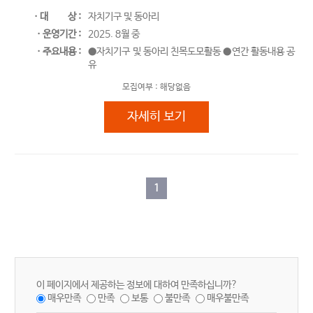
ㆍ대
상 :
자치기구 및 동아리
ㆍ운영기간 :
2025. 8월 중
ㆍ주요내용 :
●자치기구 및 동아리 친목도모활동 ●연간 활동내용 공
유
모집여부 :
해당없음
청소년 국내교류 활동
자세히 보기
1
이 페이지에서 제공하는 정보에 대하여 만족하십니까?
매우만족
만족
보통
불만족
매우불만족