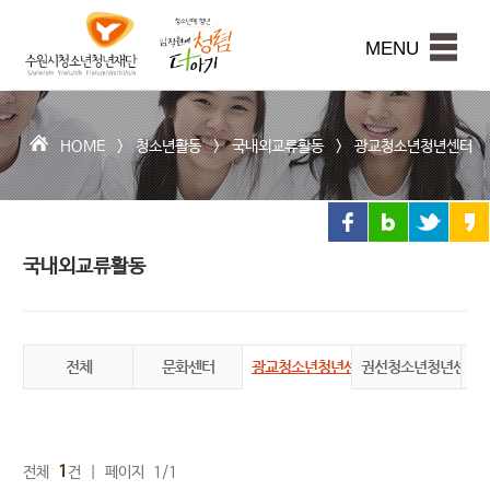
수
원
본문내용 바로가기
시
MENU
청
소
년
청
HOME >
청소년활동
>
국내외교류활동
>
광교청소년청년센터
년
재
단
국내외교류활동
전체
문화센터
광교청소년청년센터
권선청소년청년센터
장
1
전체
건 | 페이지 1/1