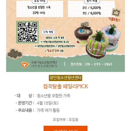
장안청소년청년센터
집콕탈출 패밀리PICK
ㆍ대
상 :
청소년을 포함한 가족
ㆍ운영기간 :
4월 18일(토)
ㆍ주요내용 :
가족 여가 활동
모집여부 :
모집중