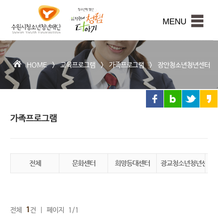
수
원
본문내용 바로가기
시
MENU
청
소
년
청
HOME >
교육프로그램
>
가족프로그램
>
장안청소년청년센터
년
재
단
가족프로그램
전체
문화센터
희망등대센터
광교청소년청년센터
권
1
전체
건 | 페이지 1/1