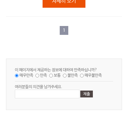
집콕탈출 패밀리PICK
자세히 보기
1
이 페이지에서 제공하는 정보에 대하여 만족하십니까?
매우만족
만족
보통
불만족
매우불만족
여러분들의 의견을 남겨주세요.