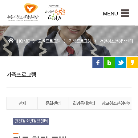
수
원
본문내용 바로가기
시
MENU
청
소
년
청
HOME >
교육프로그램
>
가족프로그램
>
천천청소년청년센터
년
재
단
가족프로그램
전체
문화센터
희망등대센터
광교청소년청년센터
권
천천청소년청년센터