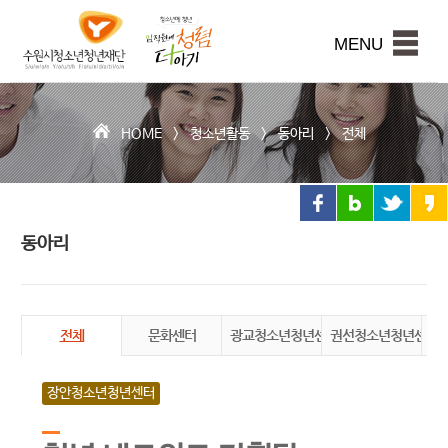
수
원
본문내용 바로가기
시
MENU
청
소
년
청
HOME >
청소년활동
>
동아리
>
전체
년
재
단
동아리
전체
문화센터
광교청소년청년센터
권선청소년청년센터
장
장안청소년청년센터