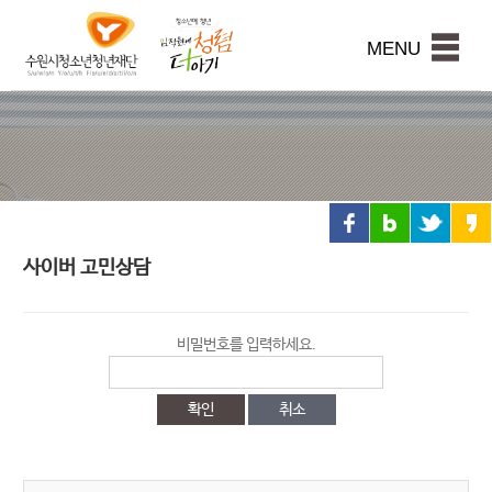
수
원
본문내용 바로가기
시
MENU
청
소
년
청
년
재
단
사이버 고민상담
비밀번호를 입력하세요.