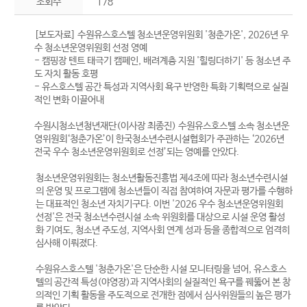
조회수
178
[보도자료] 수원유스호스텔 청소년운영위원회 '청춘가온', 2026년 우
수 청소년운영위원회 선정 영예
- 캠핑장 텐트 태극기 캠페인, 배려계층 지원 '힐링더하기' 등 청소년 주
도 자치 활동 호평
- 유스호스텔 공간 특성과 지역사회 욕구 반영한 특화 기획력으로 실질
적인 변화 이끌어내
수원시청소년청년재단(이사장 최종진) 수원유스호스텔 소속 청소년운
영위원회‘청춘가온’이 한국청소년수련시설협회가 주관하는 ‘2026년
전국 우수 청소년운영위원회로 선정’되는 영예를 안았다.
청소년운영위원회는 청소년활동진흥법 제4조에 따라 청소년수련시설
의 운영 및 프로그램에 청소년들이 직접 참여하여 자문과 평가를 수행하
는 대표적인 청소년 자치기구다. 이번 '2026 우수 청소년운영위원회
선정'은 전국 청소년수련시설 소속 위원회를 대상으로 시설 운영 활성
화 기여도, 청소년 주도성, 지역사회 연계 성과 등을 종합적으로 엄격히
심사해 이뤄졌다.
수원유스호스텔 '청춘가온'은 단순한 시설 모니터링을 넘어, 유스호스
텔의 공간적 특성(야영장)과 지역사회의 실질적인 욕구를 꿰뚫어 본 창
의적인 기획 활동을 주도적으로 전개한 점에서 심사위원들의 높은 평가