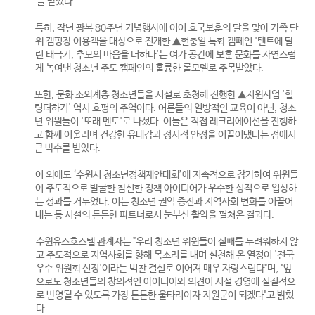
를 받았다.
특히, 작년 광복 80주년 기념행사에 이어 호국보훈의 달을 맞아 가족 단
위 캠핑장 이용객을 대상으로 전개한 ▲현충일 특화 캠페인 '텐트에 달
린 태극기, 추모의 마음을 더하다'는 여가 공간에 보훈 문화를 자연스럽
게 녹여낸 청소년 주도 캠페인의 훌륭한 롤모델로 주목받았다.
또한, 문화 소외계층 청소년들을 시설로 초청해 진행한 ▲지원사업 '힐
링더하기' 역시 호평의 주역이다. 어른들의 일방적인 교육이 아닌, 청소
년 위원들이 '또래 멘토'로 나섰다. 이들은 직접 레크리에이션을 진행하
고 함께 어울리며 건강한 유대감과 정서적 안정을 이끌어냈다는 점에서
큰 박수를 받았다.
이 외에도 ‘수원시 청소년정책제안대회’에 지속적으로 참가하여 위원들
이 주도적으로 발굴한 참신한 정책 아이디어가 우수한 성적으로 입상하
는 성과를 거두었다. 이는 청소년 권익 증진과 지역사회 변화를 이끌어
내는 등 시설의 든든한 파트너로서 눈부신 활약을 펼쳐온 결과다.
수원유스호스텔 관계자는 "우리 청소년 위원들이 실패를 두려워하지 않
고 주도적으로 지역사회를 향해 목소리를 내며 실천해 온 열정이 '전국
우수 위원회 선정'이라는 벅찬 결실로 이어져 매우 자랑스럽다"며, "앞
으로도 청소년들의 창의적인 아이디어와 의견이 시설 경영에 실질적으
로 반영될 수 있도록 가장 튼튼한 울타리이자 지원군이 되겠다"고 밝혔
다.