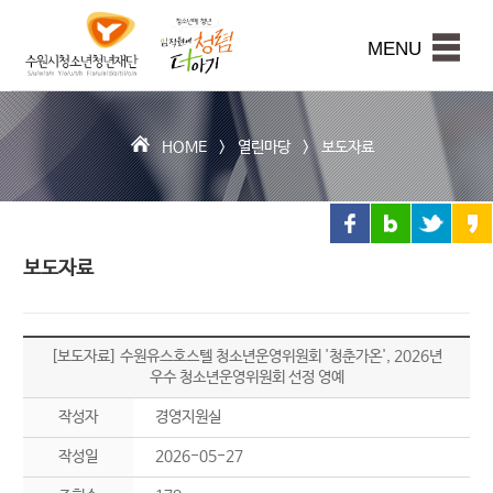
수
원
본문내용 바로가기
시
MENU
청
소
년
청
HOME >
열린마당
>
보도자료
년
재
단
보도자료
[보도자료] 수원유스호스텔 청소년운영위원회 '청춘가온', 2026년
우수 청소년운영위원회 선정 영예
작성자
경영지원실
작성일
2026-05-27