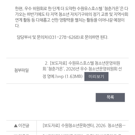
한편, 우수 위원회로 한 단계 더 도약한 수원유스호스텔 '청춘가온'은 다
가오는 하반기에도 타 지역 청소년 자치기구와의 정기 교류 및 지역사회
연계 활동 등 다채롭고 선한 영향력을 펼치는 활동을 이어나갈 예정이
다.
담당부서 및 문의처(031-278-6268)로 문의하면 된다.
2. [보도자료] 수원유스호스텔 청소년운영위원
회 '청춘가온', 2026년 우수 청소년운영위원회 선
첨부파일
정 영예.hwp
(1.63MB)
미리보기
목록
▲ 이전글
[보도자료] 수원청소년문화센터, 2026. 청소년음악공간 '뮤트' 하교길라이브 운영 성료