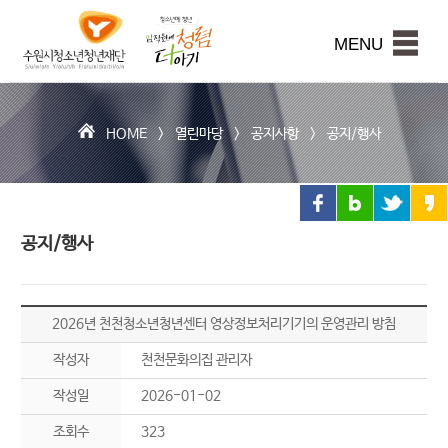
수
원
본문내용 바로가기
시
MENU
청
소
년
청
HOME >
열린마당
>
공지사항
>
공지/행사
년
재
단
공지/행사
2026년 천천청소년청년센터 영상정보처리기기의 운영관리 방침
작성자
천천문화의집 관리자
작성일
2026-01-02
조회수
323