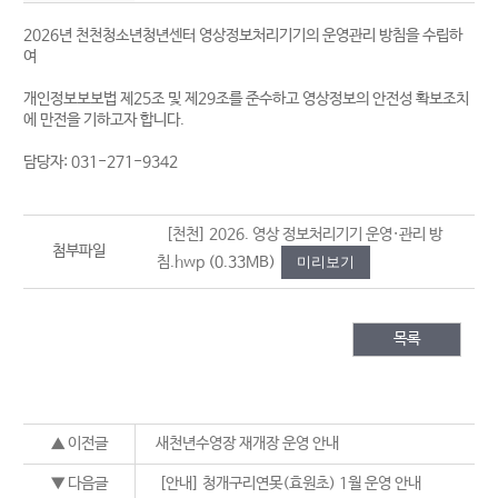
2026년 천천청소년청년센터 영상정보처리기기의 운영관리 방침을 수립하
여
개인정보보보법 제25조 및 제29조를 준수하고 영상정보의 안전성 확보조치
에 만전을 기하고자 합니다.
담당자: 031-271-9342
[천천] 2026. 영상 정보처리기기 운영·관리 방
첨부파일
침.hwp
(0.33MB)
미리보기
목록
▲ 이전글
새천년수영장 재개장 운영 안내
▼ 다음글
[안내] 청개구리연못(효원초) 1월 운영 안내