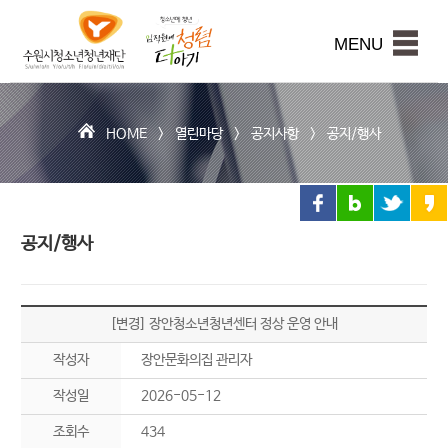
수
원
본문내용 바로가기
시
MENU
청
소
년
청
HOME >
열린마당
>
공지사항
>
공지/행사
년
재
단
공지/행사
[변경] 장안청소년청년센터 정상 운영 안내
작성자
장안문화의집 관리자
작성일
2026-05-12
조회수
434