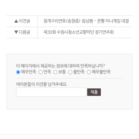
▲ 이전글
청개구리연못(송원중) 점심쨈 - 운빨 미니게임 대결
▼ 다음글
제30회 수원시청소년교향악단 정기연주회
이 페이지에서 제공하는 정보에 대하여 만족하십니까?
매우만족
만족
보통
불만족
매우불만족
여러분들의 의견을 남겨주세요.