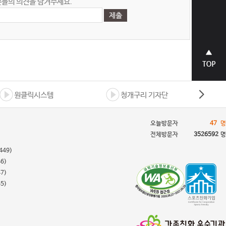
들의 의견을 남겨주세요.
상단으
로 바로
가기
원클릭시스템
청개구리 기자단
오늘방문자
47
명
전체방문자
3526592
명
449)
46)
47)
55)