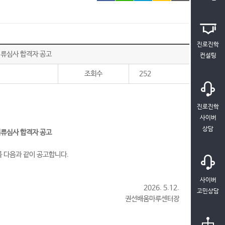
진로진학
서류심사 합격자 공고
컨설팅
조회수
252
진로진학
사이버
상담
서류심사 합격자 공고
 다음과 같이 공고합니다.
사이버
2026. 5.12.
고민상담
권선배움마루센터장