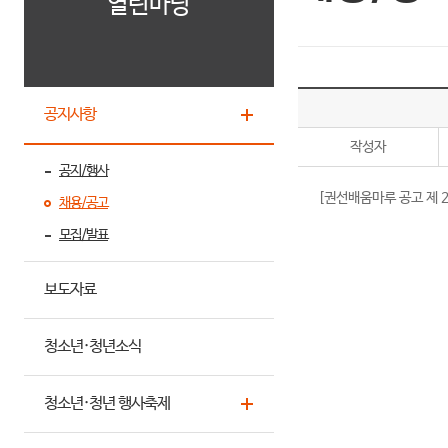
열린마당
공지사항
작성자
공지/행사
[권선배움마루 공고 제 20
채용/공고
모집/발표
보도자료
청소년·청년소식
청소년·청년 행사축제