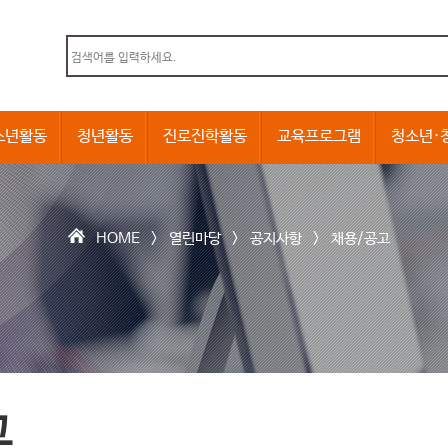
본문내용 바로가기
소년활동
청년활동
진로진학활동
교육프로그램
청소년·
HOME >
열린마당
>
공지사항
>
채용/공고
고