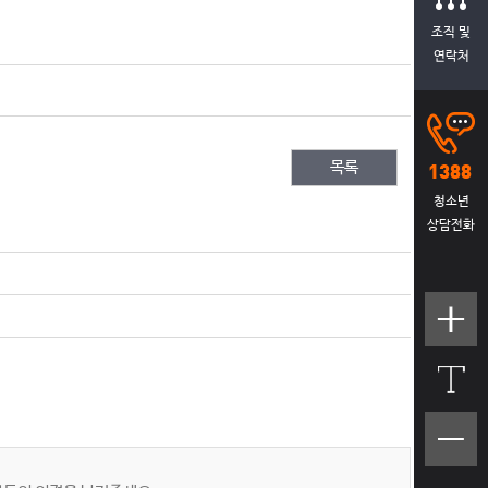
조직 및
연락처
목록
청소년
상담전화
텍스트
크기크
게
텍스트
크기작
게