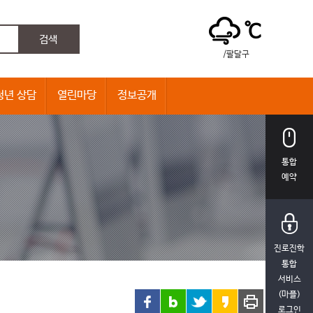
℃
/팔달구
청년 상담
열린마당
정보공개
통합
예약
진로진학
통합
서비스
(마플)
로그인