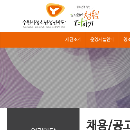
수
원
시
청
소
년
청
재단소개
운영시설안내
청
년
재
단
채용/공