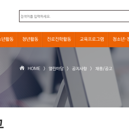
본문내용 바로가기
소년활동
청년활동
진로진학활동
교육프로그램
청소년·
HOME >
열린마당
>
공지사항
>
채용/공고
고