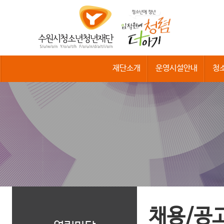
수
원
시
청
소
년
청
재단소개
운영시설안내
청
년
재
단
채용/공