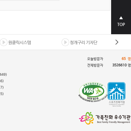
상단으
로 바로
가기
원클릭시스템
청개구리 기자단
오늘방문자
65
명
전체방문자
3526610
명
449)
46)
47)
55)