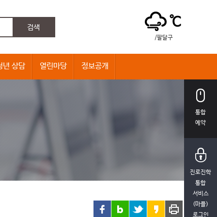
℃
/팔달구
청년 상담
열린마당
정보공개
통합
예약
진로진학
통합
서비스
(마플)
로그인