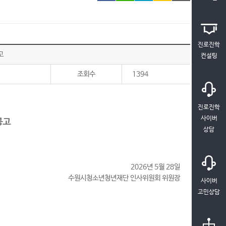
진로진학
고
컨설팅
조회수
1394
진로진학
사이버
공고
상담
2026년 5월 28일
수원시청소년청년재단 인사위원회 위원장
사이버
고민상담