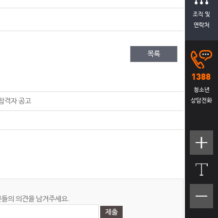
조직 및
연락처
목록
청소년
합격자 공고
상담전화
텍스트
크기크
게
텍스트
들의 의견을 남겨주세요.
크기작
게