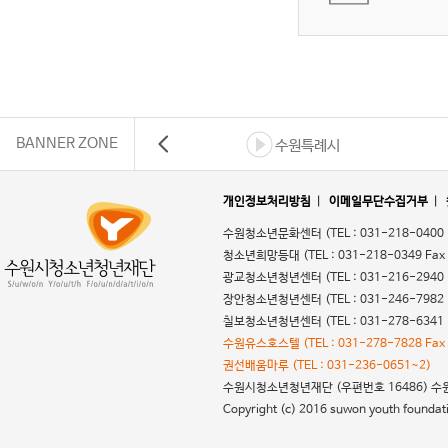
BANNER ZONE
수원특례시
개인정보처리방침
|
이메일무단수집거부
|
수원청소년문화센터
(TEL : 031-218-0400
청소년희망등대
(TEL : 031-218-0349 Fax
광교청소년청년센터
(TEL : 031-216-2940
장안청소년청년센터
(TEL : 031-246-7982
칠보청소년청년센터
(TEL : 031-278-6341
수원유스호스텔
(TEL : 031-278-7828 Fax
권선배움마루
(TEL : 031-236-0651~2)
수원시청소년청년재단
(우편번호 16486) 수원시
Copyright (c) 2016 suwon youth foundatio