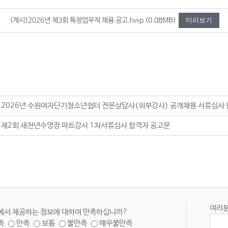
(게시)2026년 제3회 특정업무직 채용 공고.hwp
(0.08MB)
미리보기
] 2026년 수원여자단기청소년쉼터 전문상담사(외부강사) 공개채용 서류심사 
6. 제2회 새천년수영장 파트강사 1차서류심사 합격자 공고문
여러분
에서 제공하는 정보에 대하여 만족하십니까?
족
만족
보통
불만족
매우불만족