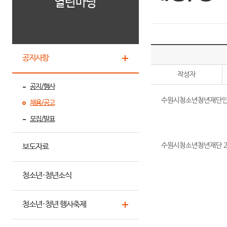
열린마당
공지사항
작성자
공지/행사
수원시청소년청년재단인사위
채용/공고
모집/발표
수원시청소년청년재단 20
보도자료
청소년·청년소식
청소년·청년 행사축제