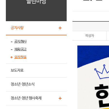
열린마당
공지사항
작성자
공지/행사
채용/공고
모집/발표
보도자료
청소년·청년소식
청소년·청년 행사축제