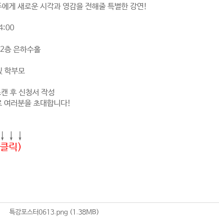
에게 새로운 시각과 영감을 전해줄 특별한 강연!
4:00
2층 은하수홀
및 학부모
스캔 후 신청서 작성
로 여러분을 초대합니다!
↓↓↓
(클릭)
특강포스터0613.png
(1.38MB)