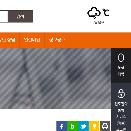
℃
/팔달구
청년 상담
열린마당
정보공개
통합
예약
진로진학
통합
서비스
(마플)
로그인