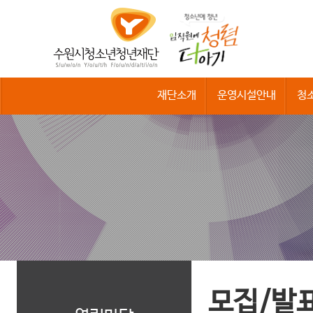
수
원
시
청
소
년
청
재단소개
운영시설안내
청
년
재
단
모집/발