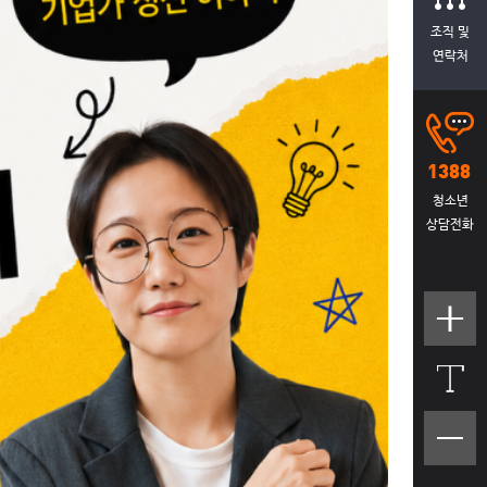
조직 및
연락처
청소년
상담전화
텍스트
크기크
게
텍스트
크기작
게