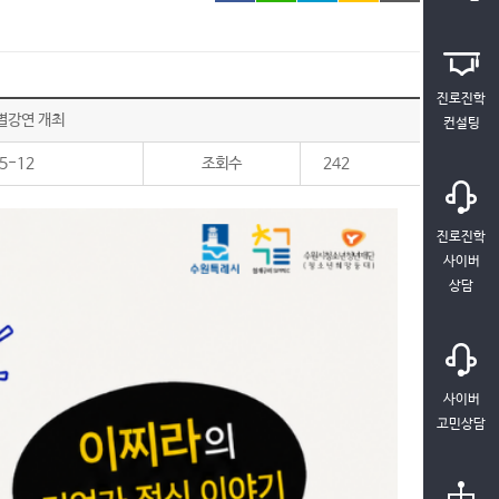
진로진학
별강연 개최
컨설팅
5-12
조회수
242
진로진학
사이버
상담
사이버
고민상담