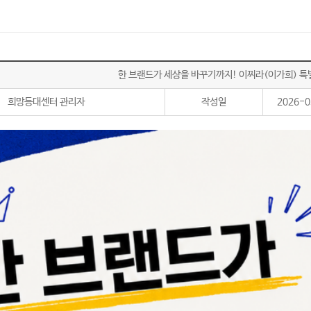
한 브랜드가 세상을 바꾸기까지! 이찌라(이가희) 특
희망등대센터 관리자
작성일
2026-0