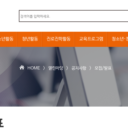
본문내용 바로가기
소년활동
청년활동
진로진학활동
교육프로그램
청소년·
HOME >
열린마당
>
공지사항
>
모집/발표
표