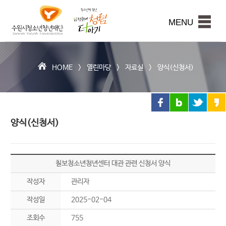
수
원
본문내용 바로가기
시
MENU
청
소
년
청
HOME >
열린마당
>
자료실
>
양식(신청서)
년
재
단
양식(신청서)
칠보청소년청년센터 대관 관련 신청서 양식
작성자
관리자
작성일
2025-02-04
조회수
755