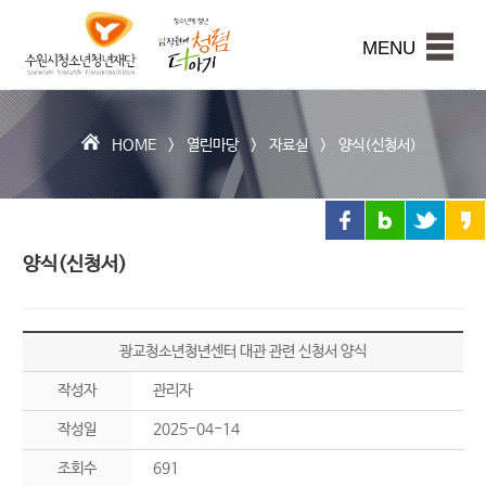
수
원
본문내용 바로가기
시
MENU
청
소
년
청
HOME >
열린마당
>
자료실
>
양식(신청서)
년
재
단
양식(신청서)
광교청소년청년센터 대관 관련 신청서 양식
작성자
관리자
작성일
2025-04-14
조회수
691