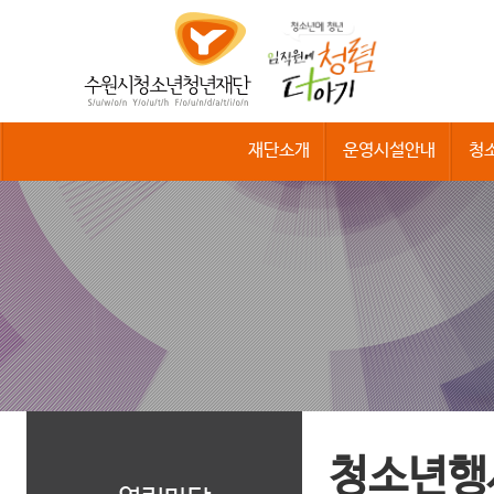
수
원
시
청
소
년
청
재단소개
운영시설안내
청
년
재
단
청소년행