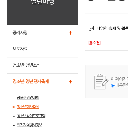
열린마당
다양한 축제 및 활
공지사항
[총
0
건]
보도자료
청소년·청년소식
이 페이지
청소년·청년 행사축제
매우만
공모전경연대회
청소년행사축제
청소년참여프로그램
인접지역행사정보