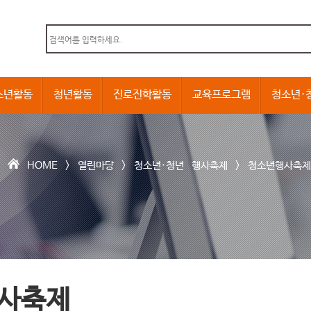
본문내용 바로가기
소년활동
청년활동
진로진학활동
교육프로그램
청소년·
HOME >
열린마당
>
청소년·청년 행사축제
>
청소년행사축제
사축제