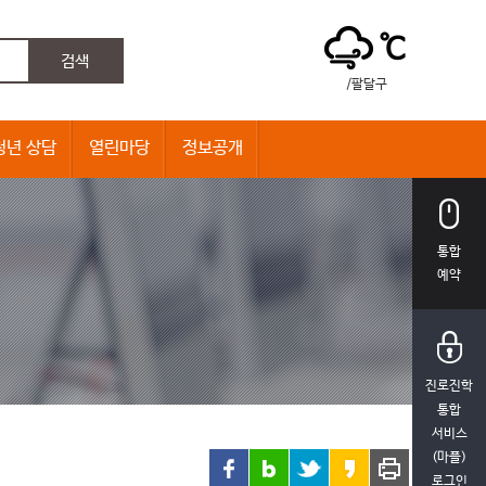
℃
/팔달구
청년 상담
열린마당
정보공개
통합
예약
진로진학
통합
서비스
(마플)
로그인