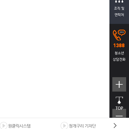
조직 및
연락처
청소년
상담전화
텍스트
크기크
게
상단으
로 바로
가기
텍스트
크기작
원클릭시스템
청개구리 기자단
게