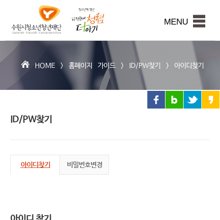
수
원
본문내용 바로가기
시
MENU
청
소
년
청
HOME >
홈페이지 가이드
>
ID/PW찾기
>
아이디찾기
년
재
단
ID/PW찾기
아이디찾기
비밀번호변경
아이디 찾기