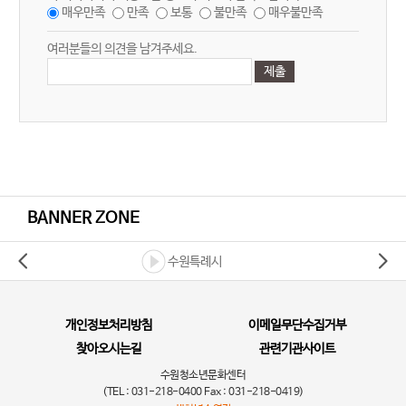
매우만족
만족
보통
불만족
매우불만족
여러분들의 의견을 남겨주세요.
BANNER ZONE
수원특례시
개인정보처리방침
이메일무단수집거부
찾아오시는길
관련기관사이트
수원청소년문화센터
(TEL : 031-218-0400 Fax : 031-218-0419)