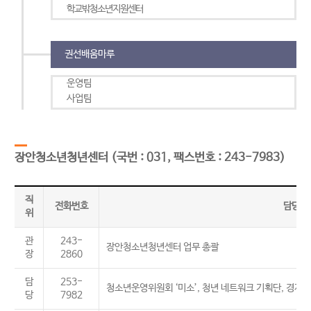
학교밖청소년지원센터
권선배움마루
운영팀
사업팀
장안청소년청년센터
(국번 : 031, 팩스번호 : 243-7983)
직
전화번호
담당업
위
관
243-
장안청소년청년센터 업무 총괄
장
2860
담
253-
청소년운영위원회 ‘미소’, 청년 네트워크 기획단, 경제
당
7982