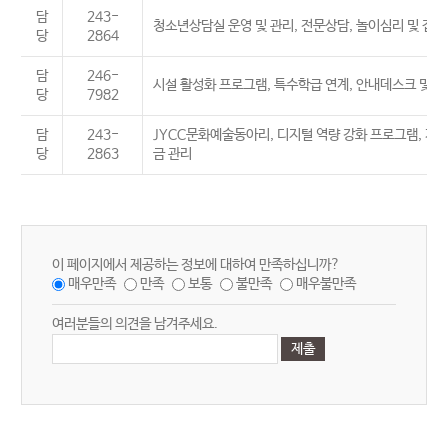
담
243-
청소년상담실 운영 및 관리, 전문상담, 놀이심리 및 집단
당
2864
담
246-
시설 활성화 프로그램, 특수학급 연계, 안내데스크 및 이
당
7982
담
243-
JYCC문화예술동아리, 디지털 역량 강화 프로그램, 가족
당
2863
금 관리
이 페이지에서 제공하는 정보에 대하여 만족하십니까?
매우만족
만족
보통
불만족
매우불만족
여러분들의 의견을 남겨주세요.