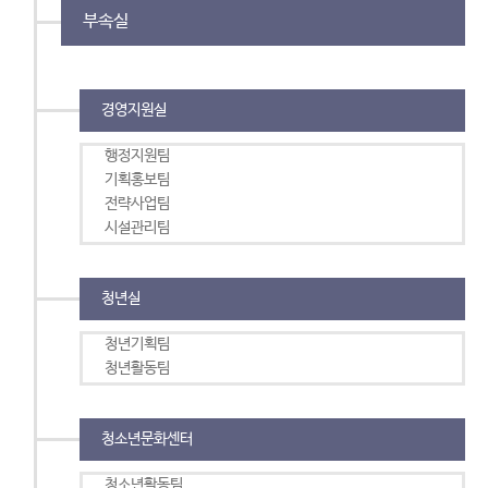
부속실
경영지원실
행정지원팀
기획홍보팀
전략사업팀
시설관리팀
청년실
청년기획팀
청년활동팀
청소년문화센터
청소년활동팀