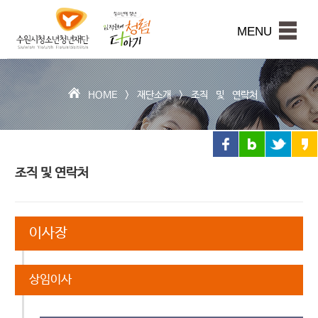
수
원
본문내용 바로가기
시
MENU
청
소
년
청
HOME >
재단소개
>
조직 및 연락처
년
재
단
조직 및 연락처
이사장
상임이사