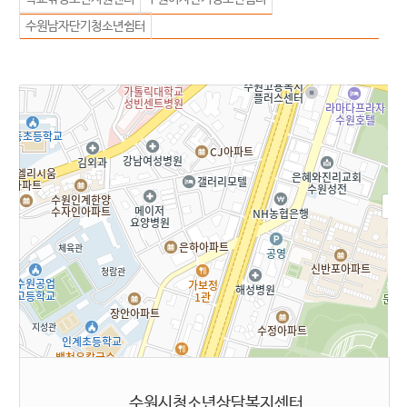
수원남자단기청소년쉼터
수원
수원시청소년상담복지센터