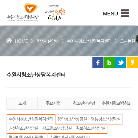
수
원
본문내용 바로가기
시
MENU
청
소
년
청
HOME >
운영시설안내
>
수원시청소년상담복지센터
>
오시는길
년
재
단
수원시청소년상담복지센터
소개
주요사업
청소년안전망
수원시학교밖청소년
수
수원시청소년상담복지센터
장안청소년상담실
영통청소년상담실
권선청소년상담실
광교청소년상담실
칠보청소년상담실
학교밖청소년지원센터
수원여자단기청소년쉼터