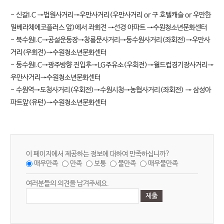
- 신갈I.C →법원사거리→우만사거리(우만사거리 or 구 호텔캐슬 or 우만한
일베라체에코플러스 앞)에서 좌회전 →선경 아파트 →수원청소년문화센터
- 북수원I.C→공설운동장→창룡문사거리→동수원사거리(좌회전)→우만사
거리(우회전)→수원청소년문화센터
- 동수원I.C→광주방향 진입후→LG주유소(우회전)→월드컵경기장사거리→
우만사거리→수원청소년문화센터
- 수원역→도청사거리(우회전)→수원시청→농협사거리(좌회전) → 삼성아
파트앞(유턴)→수원청소년문화센터
이 페이지에서 제공하는 정보에 대하여 만족하십니까?
매우만족
만족
보통
불만족
매우불만족
여러분들의 의견을 남겨주세요.