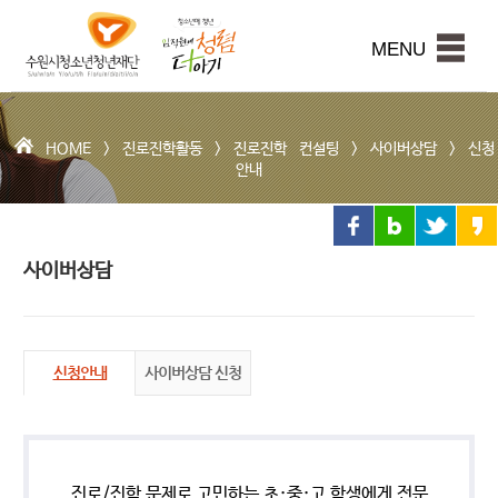
수
원
본문내용 바로가기
시
MENU
청
소
년
청
HOME >
진로진학활동
>
진로진학 컨설팅
>
사이버상담
>
신청
년
안내
재
단
사이버상담
신청안내
사이버상담 신청
진로/진학 문제로 고민하는 초·중·고 학생에게 전문