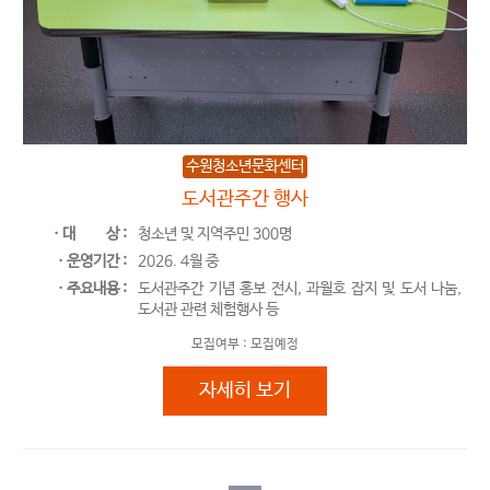
수원청소년문화센터
도서관주간 행사
ㆍ대
상 :
청소년 및 지역주민 300명
ㆍ운영기간 :
2026. 4월 중
ㆍ주요내용 :
도서관주간 기념 홍보 전시, 과월호 잡지 및 도서 나눔,
도서관 관련 체험행사 등
모집여부 :
모집예정
도서관주간 행사
자세히 보기