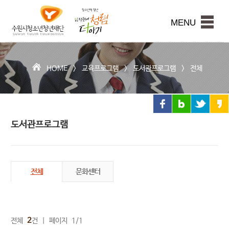
수
원
본문내용 바로가기
시
MENU
청
소
년
청
HOME >
교육프로그램
>
도서관프로그램
>
전체
년
재
단
도서관프로그램
전체
문화센터
2
전체
건 | 페이지 1/1