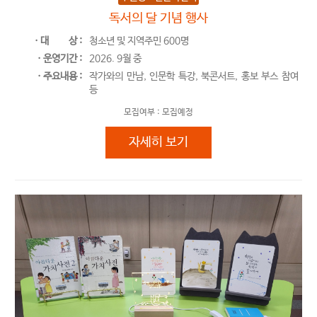
독서의 달 기념 행사
ㆍ대
상 :
청소년 및 지역주민 600명
ㆍ운영기간 :
2026. 9월 중
ㆍ주요내용 :
작가와의 만남, 인문학 특강, 북콘서트, 홍보 부스 참여
등
모집여부 :
모집예정
독서의 달 기념 행사
자세히 보기