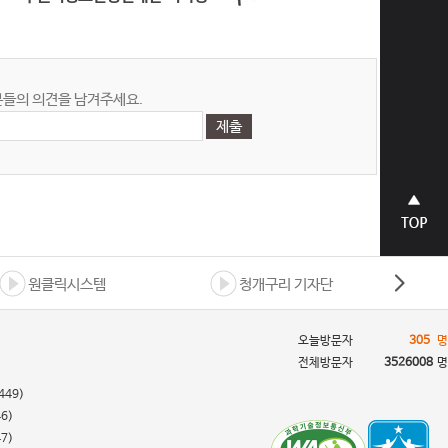
들의 의견을 남겨주세요.
상단으
로 바로
가기
원클릭시스템
청개구리 기자단
오늘방문자
305
명
전체방문자
3526008
명
449)
46)
47)