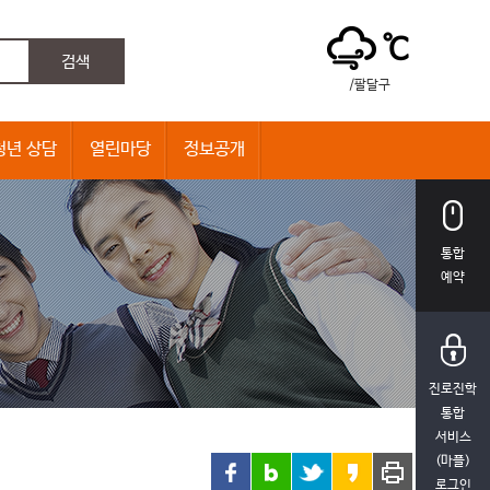
℃
/팔달구
청년 상담
열린마당
정보공개
통합
예약
진로진학
통합
서비스
(마플)
로그인