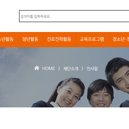
본문내용 바로가기
소년활동
청년활동
진로진학활동
교육프로그램
청소년·
HOME >
재단소개
>
인사말