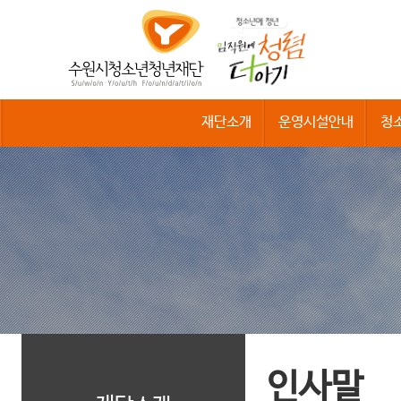
수
원
시
청
소
년
청
재단소개
운영시설안내
청
년
재
단
인사말