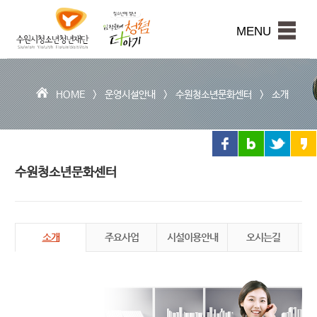
수
원
본문내용 바로가기
시
MENU
청
소
년
청
HOME >
운영시설안내
>
수원청소년문화센터
>
소개
년
재
단
수원청소년문화센터
소개
주요사업
시설이용안내
오시는길