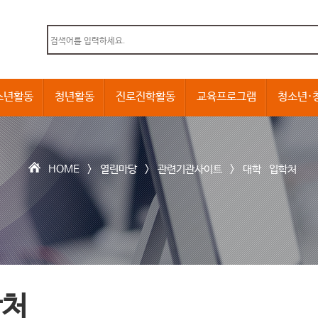
본문내용 바로가기
소년활동
청년활동
진로진학활동
교육프로그램
청소년·
HOME >
열린마당
>
관련기관사이트
>
대학 입학처
학처