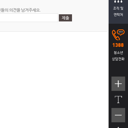
조직 및
들의 의견을 남겨주세요.
연락처
청소년
상담전화
텍스트
크기크
게
텍스트
크기작
게