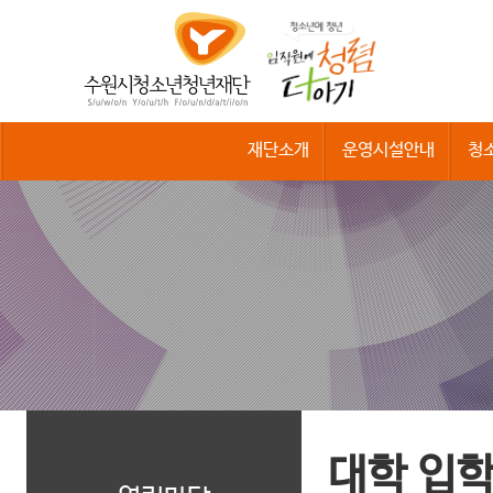
수
원
시
청
소
년
청
재단소개
운영시설안내
청
년
재
단
대학 입