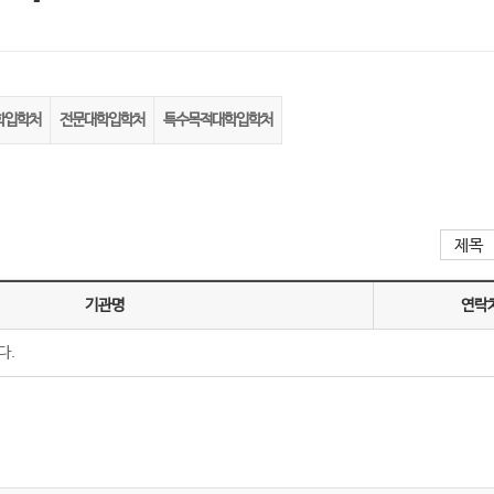
학입학처
전문대학입학처
특수목적대학입학처
기관명
연락
다.