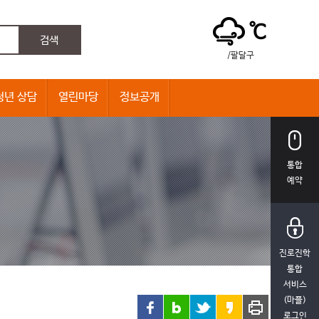
℃
/팔달구
청년 상담
열린마당
정보공개
통합
예약
진로진학
통합
서비스
(마플)
로그인