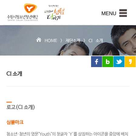
수
원
본문내용 바로가기
시
MENU
청
소
년
청
HOME >
재단소개
>
CI 소개
년
재
단
CI 소개
로고(CI 소개)
심볼마크
청소년·청년의 영문"Youth"의 첫글자 'Y'를 상징하는 아이콘을 중앙에 배치