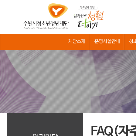
수
원
시
청
소
년
청
재단소개
운영시설안내
청
년
재
단
FAQ(자