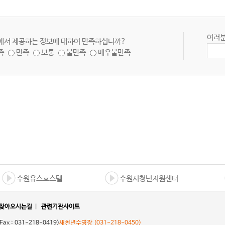
여러분
에서 제공하는 정보에 대하여 만족하십니까?
족
만족
보통
불만족
매우불만족
수원유스호스텔
수원시청년지원센터
찾아오시는길
|
관련기관사이트
 Fax : 031-218-0419)
새천년수영장
(031-218-0450)