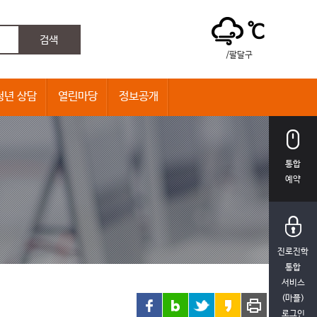
℃
/팔달구
청년 상담
열린마당
정보공개
통합
예약
진로진학
통합
서비스
(마플)
로그인