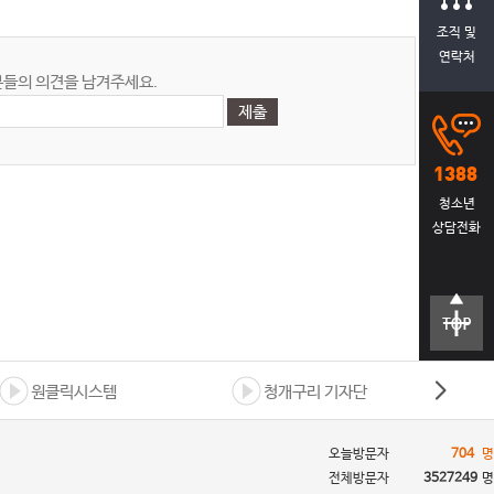
조직 및
연락처
들의 의견을 남겨주세요.
청소년
상담전화
상단으
텍스트
로 바로
크기크
가기
게
원클릭시스템
청개구리 기자단
텍스트
오늘방문자
704
명
크기작
전체방문자
3527249
명
게