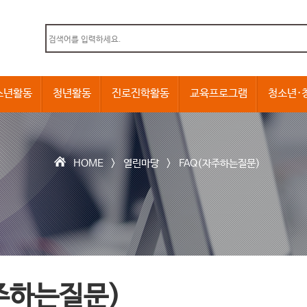
본문내용 바로가기
소년활동
청년활동
진로진학활동
교육프로그램
청소년·
HOME >
열린마당
>
FAQ(자주하는질문)
주하는질문)