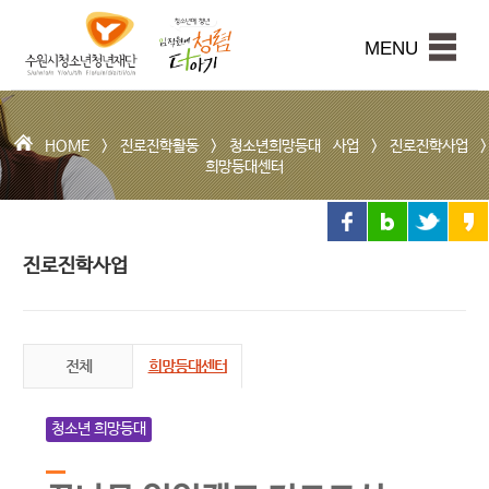
수
원
본문내용 바로가기
시
MENU
청
소
년
청
HOME >
진로진학활동
>
청소년희망등대 사업
>
진로진학사업
>
년
희망등대센터
재
단
진로진학사업
전체
희망등대센터
청소년 희망등대