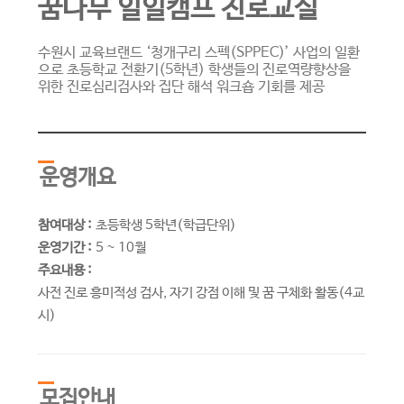
꿈나무 일일캠프 진로교실
수원시 교육브랜드 ‘청개구리 스펙(SPPEC)’ 사업의 일환
으로 초등학교 전환기(5학년) 학생들의 진로역량향상을
위한 진로심리검사와 집단 해석 워크숍 기회를 제공
운영개요
참여대상 :
초등학생 5학년(학급단위)
운영기간 :
5 ~ 10월
주요내용 :
사전 진로 흥미적성 검사, 자기 강점 이해 및 꿈 구체화 활동(4교
시)
모집안내