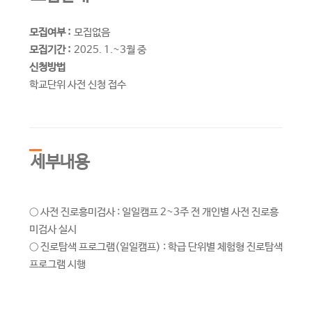
모집여부 :
모집없음
모집기간 :
2025. 1.~3월 중
신청방법
학교단위 사전 신청 접수
세부내용
○ 사전 진로흥미검사 : 일일캠프 2~3주 전 개인별 사전 진로흥
미검사 실시
○ 진로탐색 프로그램(일일캠프) : 학급 단위별 체험형 진로탐색
프로그램 시행