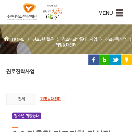
수
원
본문내용 바로가기
시
MENU
청
소
년
청
HOME >
진로진학활동
>
청소년희망등대 사업
>
진로진학사업
>
년
희망등대센터
재
단
진로진학사업
전체
희망등대센터
청소년 희망등대