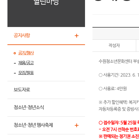
열린마당
공지사항
작성자
공지/행사
수원청소년문화센터 부설주
채용/공고
모집/발표
○ 사용기간: 2023. 6. 1.
○ 사용료: 4만원
보도자료
※ 추가 할인혜택: 복지
청소년·청년소식
자동차등록증 및 증빙사진
○ 접수일자: 5월 25일
청소년·청년 행사축제
- 오전 7시 선착순 번호
※ 판매되는 정기권 소진