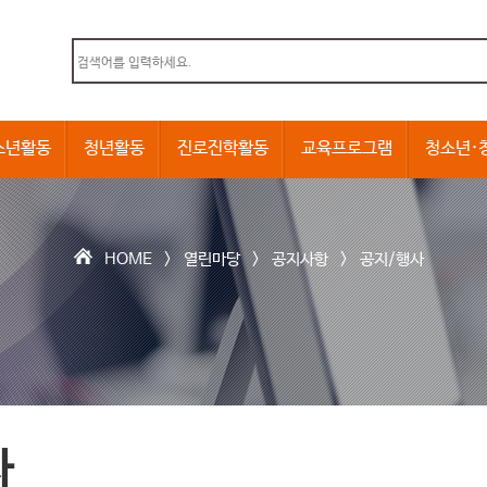
본문내용 바로가기
소년활동
청년활동
진로진학활동
교육프로그램
청소년·
HOME >
열린마당
>
공지사항
>
공지/행사
사