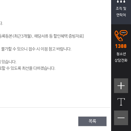
조직 및
연락처
.
등록등본(최근3개월), 해당서류 등 할인혜택 증빙자료]
 불가할 수 있으니 접수 시 이점 참고 바랍니다.
청소년
상담전화
 있습니다.
료할 수 있도록 최선을 다하겠습니다.
텍스트
크기크
게
텍스트
목록
크기작
게