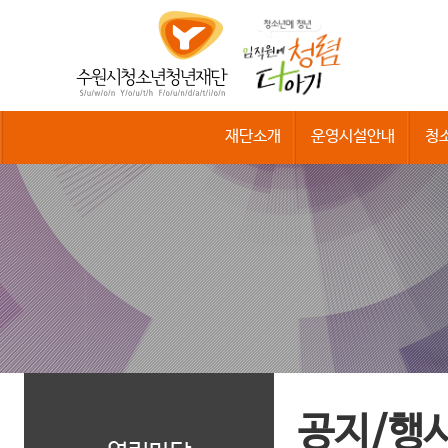
수
원
시
청
소
년
청
재단소개
운영시설안내
청
년
재
단
공지/행