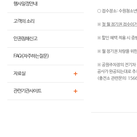
행사일정안내
○ 접수장소: 수원청소년
고객의 소리
※
첫 월 정기권 접수이
※ 할인 혜택 적용 시 
인권침해신고
※ 월 정기권 차량을 위
FAQ(자주하는질문)
※ 공원주차장의 전기차 
공사가 완공되는대로 추후
자료실
(충전소 관련문의: 15
관련기관사이트