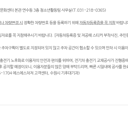
문화센터 본관 연수동 3층 청소년활동팀 사무실(T.031-218-0365)
거나 차량변경 시
정확한 차량번호 등을 등록하기 위해
자동차등록증을 꼭 지참
바랍니다
증빙자료를 꼭 지참해주시기 바랍니다. [자동차등록증 및 저공해 스티커 부착사진, 주민
한 주차구획이 별도로 지정되어 있지 않고 주차 공간이 협소할 수 있으며 만차 시 이용이
충전기 노후화로 이용자의 안전과 편의를 위하여, 전기차 충전기 교체공사가 진행중에
 공지할 예정이오니, 이용자분들의 많은 양해 부탁드리며, 빠른 시일내에 공사를 완
66-1704 에스에스차저 고객센터, 수원시 기후대기과)