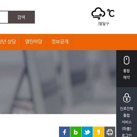
℃
/팔달구
청년 상담
열린마당
정보공개
통합
예약
진로진학
통합
서비스
(마플)
로그인