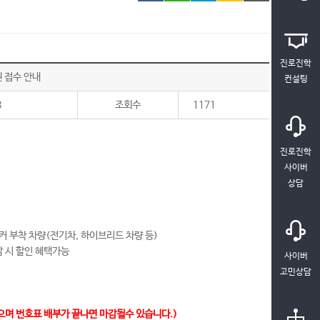
진로진학
 접수 안내
컨설팅
8
조회수
1171
진로진학
사이버
상담
커 부착 차량(전기차, 하이브리드 차량 등)
 시 할인 혜택가능
사이버
고민상담
있으며 번호표 배부가 끝나면 마감될수 있습니다.)