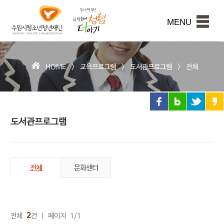
수
원
본문내용 바로가기
시
MENU
청
소
년
청
HOME >
교육프로그램
>
도서관프로그램
>
전체
년
재
단
도서관프로그램
전체
문화센터
2
전체
건 | 페이지 1/1