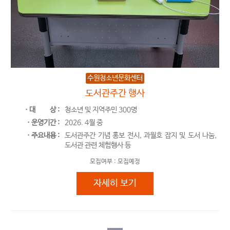
수원청소년문화센터
도서관주간 행사
ㆍ대
상 :
청소년 및 지역주민 300명
ㆍ운영기간 :
2026. 4월 중
ㆍ주요내용 :
도서관주간 기념 홍보 전시, 과월호 잡지 및 도서 나눔,
도서관 관련 체험행사 등
모집여부 :
모집예정
도서관주간 행사
자세히 보기