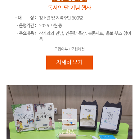
독서의 달 기념 행사
ㆍ대
상 :
청소년 및 지역주민 600명
ㆍ운영기간 :
2026. 9월 중
ㆍ주요내용 :
작가와의 만남, 인문학 특강, 북콘서트, 홍보 부스 참여
등
모집여부 :
모집예정
독서의 달 기념 행사
자세히 보기