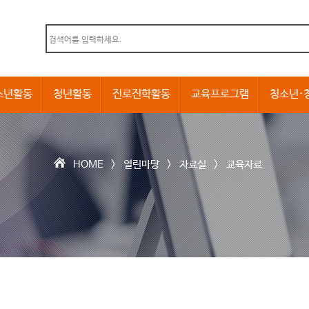
본문내용 바로가기
소년활동
청년활동
진로진학활동
교육프로그램
청소년·
HOME >
열린마당
>
자료실
>
교육자료