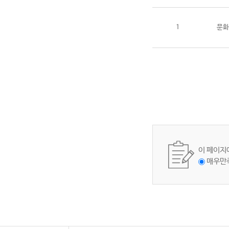
1
문화
이 페이지
매우만