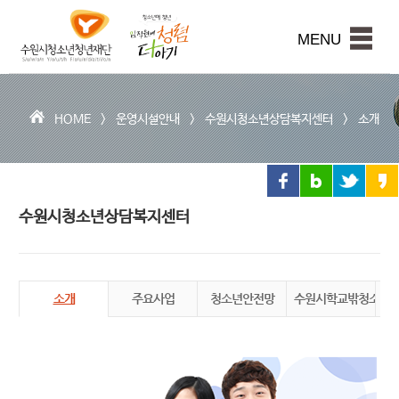
수
원
본문내용 바로가기
시
MENU
청
소
년
청
HOME >
운영시설안내
>
수원시청소년상담복지센터
>
소개
년
재
단
수원시청소년상담복지센터
소개
주요사업
청소년안전망
수원시학교밖청소년
수