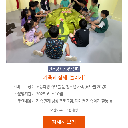
천천청소년청년센터
가족과 함께 '놀러가'
ㆍ대
상 :
초등학생 자녀를 둔 청소년 가족(테마별 20명)
ㆍ운영기간 :
2025. 6. ~ 10월
ㆍ주요내용 :
가족 관계 형성 프로그램, 테마별 가족 여가 활동 등
모집여부 :
모집예정
가족과 함께 '놀러가'
자세히 보기