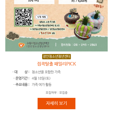
장안청소년청년센터
집콕탈출 패밀리PICK
ㆍ대
상 :
청소년을 포함한 가족
ㆍ운영기간 :
4월 18일(토)
ㆍ주요내용 :
가족 여가 활동
모집여부 :
모집중
집콕탈출 패밀리PICK
자세히 보기