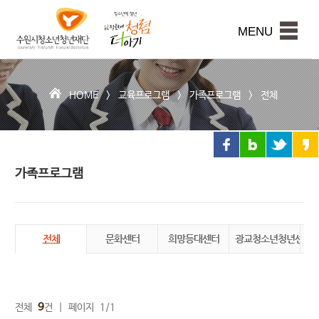
수
원
본문내용 바로가기
시
MENU
청
소
년
청
HOME >
교육프로그램
>
가족프로그램
>
전체
년
재
단
가족프로그램
전체
문화센터
희망등대센터
광교청소년청년센터
권
9
전체
건 | 페이지 1/1