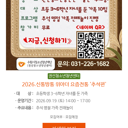
권선청소년청년센터
2026.신통방통 위아더 요즘전통 '추석편'
ㆍ대
상 :
초등학생 3~6학년 자녀를 둔 가족
ㆍ운영기간 :
2026.09.19.(토) 14:00 ~ 17:00
ㆍ주요내용 :
추석 명절 가족 전래놀이
모집여부 :
모집예정