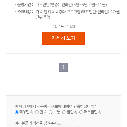
ㆍ운영기간 :
배드민턴(연중), 인라인(3월~5월, 9월~11월)
ㆍ주요내용 :
가족 단위 체육강좌 프로그램(배드민턴·인라인),1개월
단위 운영
모집여부 :
모집중
가족 체육강좌
자세히 보기
1
이 페이지에서 제공하는 정보에 대하여 만족하십니까?
매우만족
만족
보통
불만족
매우불만족
여러분들의 의견을 남겨주세요.