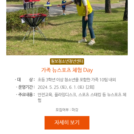
칠보청소년청년센터
가족 뉴스포츠 체험 Day
ㆍ대
상 :
초등 3학년 이상 청소년을 포함한 가족 10팀 내외
ㆍ운영기간 :
2024. 5. 25.(토), 6. 1.(토) [2회]
ㆍ주요내용 :
안전교육, 플라잉디스크, 스포츠 스태킹 등 뉴스포츠 체
험
모집여부 :
마감
가족 뉴스포츠 체험 Day
자세히 보기