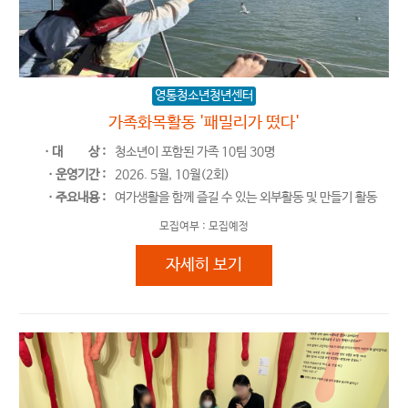
영통청소년청년센터
가족화목활동 '패밀리가 떴다'
ㆍ대
상 :
청소년이 포함된 가족 10팀 30명
ㆍ운영기간 :
2026. 5월, 10월(2회)
ㆍ주요내용 :
여가생활을 함께 즐길 수 있는 외부활동 및 만들기 활동
모집여부 :
모집예정
가족화목활동 '패밀리가 떴다'
자세히 보기