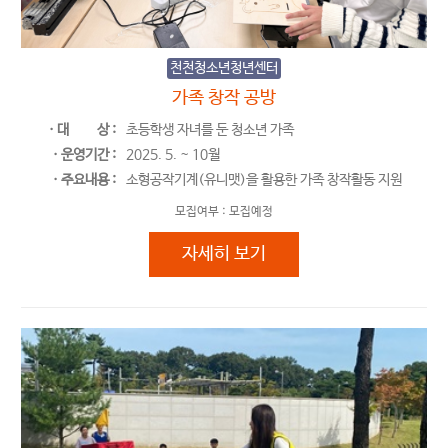
천천청소년청년센터
가족 창작 공방
ㆍ대
상 :
초등학생 자녀를 둔 청소년 가족
ㆍ운영기간 :
2025. 5. ~ 10월
ㆍ주요내용 :
소형공작기계(유니맷)을 활용한 가족 창작활동 지원
모집여부 :
모집예정
가족 창작 공방
자세히 보기