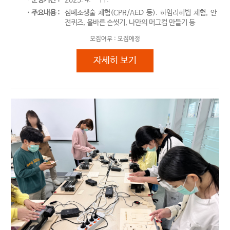
ㆍ주요내용 :
심폐소생술 체험(CPR/AED 등). 하임리히법 체험, 안
전퀴즈, 올바른 손씻기, 나만의 머그컵 만들기 등
모집여부 :
모집예정
2025. 가족안전체험
자세히 보기