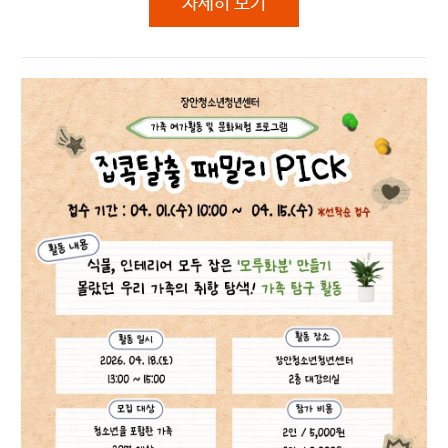
2026.신통방통 위아더 요즘전통 '추
자세히 보기