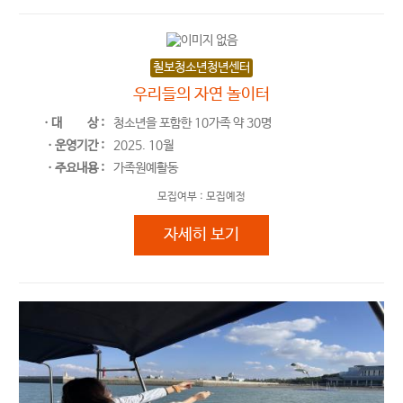
칠보청소년청년센터
우리들의 자연 놀이터
ㆍ대
상 :
청소년을 포함한 10가족 약 30명
ㆍ운영기간 :
2025. 10월
ㆍ주요내용 :
가족원예활동
모집여부 :
모집예정
우리들의 자연 놀이터
자세히 보기