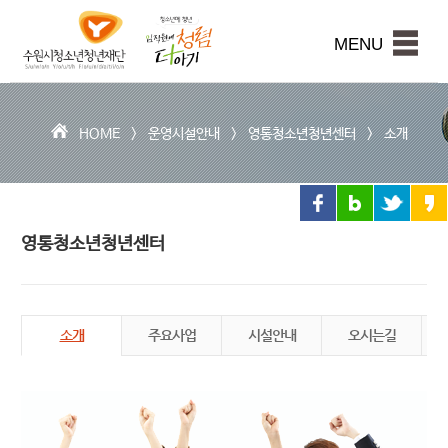
수
원
본문내용 바로가기
시
MENU
청
소
년
청
HOME >
운영시설안내
>
영통청소년청년센터
>
소개
년
재
단
영통청소년청년센터
소개
주요사업
시설안내
오시는길