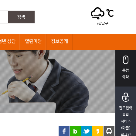
℃
/팔달구
청년 상담
열린마당
정보공개
통합
예약
진로진학
통합
서비스
(마플)
로그인