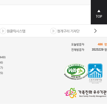
상단으
로 바로
가기
원클릭시스템
청개구리 기자단
오늘방문자
486
명
전체방문자
3525229
명
449)
46)
47)
55)