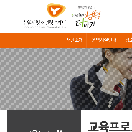
수
원
시
청
소
년
청
재단소개
운영시설안내
청
년
재
단
교육프로