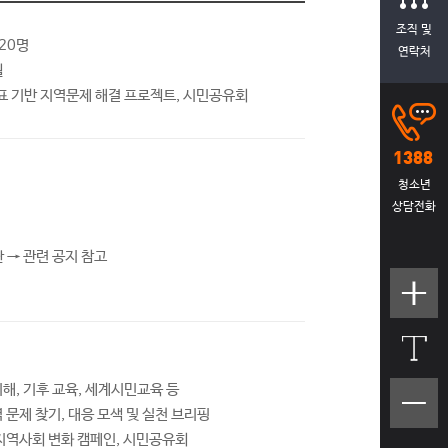
조직 및
20명
연락처
월
 기반 지역문제 해결 프로젝트, 시민공유회
청소년
상담전화
 → 관련 공지 참고
텍스트
크기크
게
이해, 기후 교육, 세계시민교육 등
텍스트
역 문제 찾기, 대응 모색 및 실천 브리핑
크기작
: 지역사회 변화 캠페인, 시민공유회
게