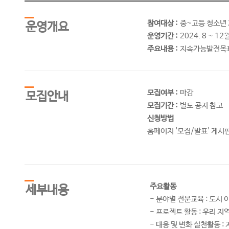
참여대상 :
중~고등 청소년 
운영개요
운영기간 :
2024. 8 ~ 12
주요내용 :
지속가능발전목표
모집여부 :
마감
모집안내
모집기간 :
별도 공지 참고
신청방법
홈페이지 '모집/발표' 게시판
주요활동
세부내용
- 분야별 전문교육 : 도시 
- 프로젝트 활동 : 우리 지
- 대응 및 변화 실천활동 