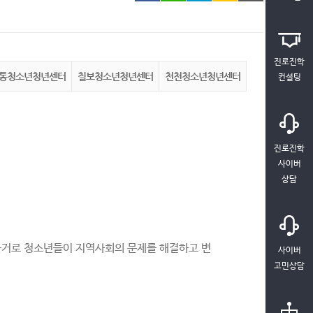
진로진학
통청소년청년센터
칠보청소년청년센터
천천청소년청년센터
컨설팅
진로진학
사이버
상담
근거로 청소년들이 지역사회의 문제를 해결하고 변
사이버
고민상담