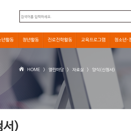
본문내용 바로가기
소년활동
청년활동
진로진학활동
교육프로그램
청소년·
HOME >
열린마당
>
자료실
>
양식(신청서)
청서)