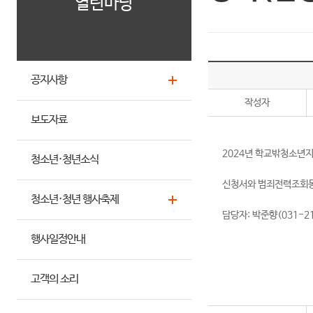
열린마당
공지사항
작성자
보도자료
2024년 학교밖청소년
청소년·청년소식
신청서와 범죄전력조회동의서
청소년·청년 행사축제
담당자: 박준향(031-21
행사일정안내
고객의 소리