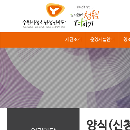
수
원
시
청
소
년
청
재단소개
운영시설안내
청
년
재
단
양식(신