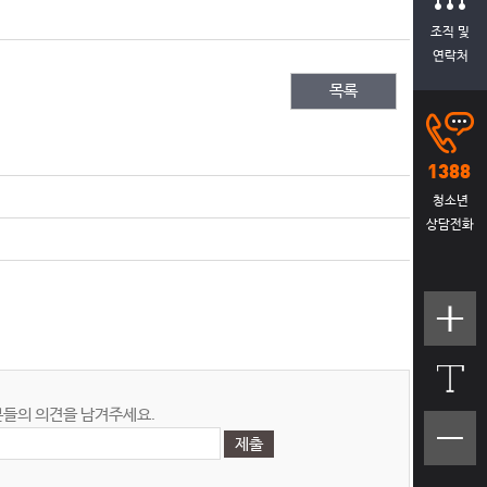
조직 및
연락처
목록
청소년
상담전화
텍스트
크기크
게
들의 의견을 남겨주세요.
텍스트
크기작
게