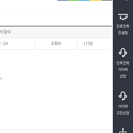
진로진학
서 양식
컨설팅
2-24
조회수
1158
진로진학
사이버
상담
m
사이버
고민상담