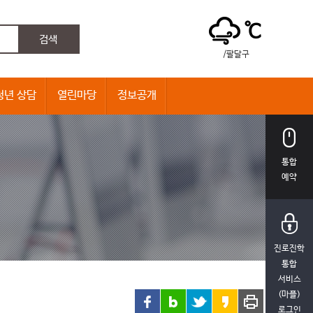
℃
/팔달구
청년 상담
열린마당
정보공개
통합
예약
진로진학
통합
서비스
(마플)
로그인