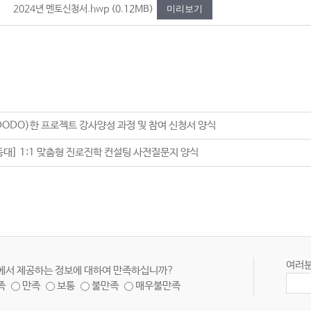
2024년 멘토신청서.hwp
(0.12MB)
미리보기
DODO)한 프로젝트 강사양성 과정 및 참여 신청서 양식
대] 1:1 맞춤형 진로진학 컨설팅 사전질문지 양식
여러분
에서 제공하는 정보에 대하여 만족하십니까?
족
만족
보통
불만족
매우불만족