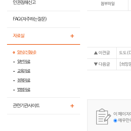
인권침해신고
첨부파일
FAQ(자주하는질문)
자료실
양식(신청서)
▲ 이전글
도도(
일반자료
▼ 다음글
[희망등
교육자료
정책자료
법령자료
관련기관사이트
이 페이지
매우만