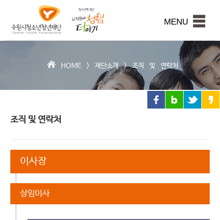
수
원
본문내용 바로가기
시
MENU
청
소
년
청
HOME >
재단소개
>
조직 및 연락처
년
재
단
조직 및 연락처
이사장
상임이사