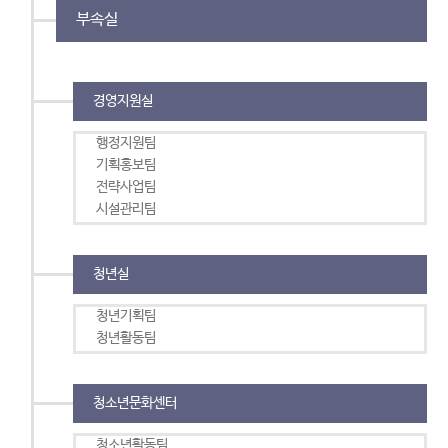
부속실
경영지원실
행정지원팀
기획홍보팀
전략사업팀
시설관리팀
청년실
청년기획팀
청년활동팀
청소년문화센터
청소년활동팀