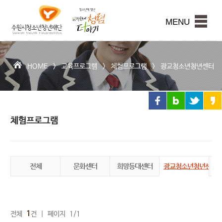
수
원
본문내용 바로가기
시
MENU
청
소
년
청
HOME >
교육프로그램
>
체험프로그램
>
광교청소년청년센터
년
재
단
체험프로그램
전체
문화센터
희망등대센터
광교청소년청년센터
권
1
전체
건 | 페이지 1/1