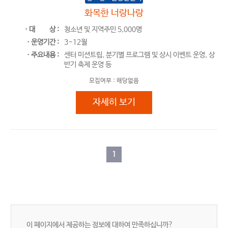
화목한 너랑나랑
ㆍ대
상 :
청소년 및 지역주민 5,000명
ㆍ운영기간 :
3~12월
ㆍ주요내용 :
센터 미션트립, 분기별 프로그램 및 상시 이벤트 운영, 상
반기 축제 운영 등
모집여부 :
해당없음
화목한 너랑나랑
자세히 보기
1
이 페이지에서 제공하는 정보에 대하여 만족하십니까?