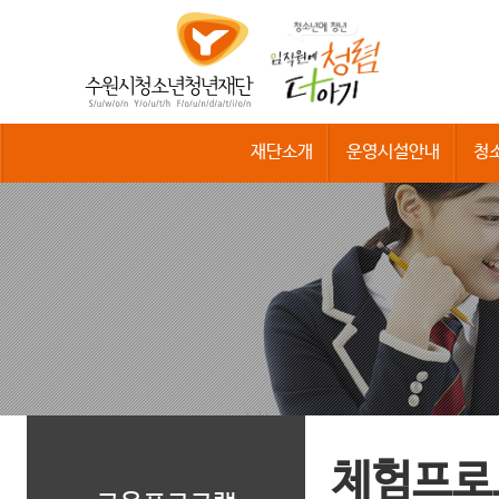
수
원
시
청
소
년
청
재단소개
운영시설안내
청
년
재
단
체험프로