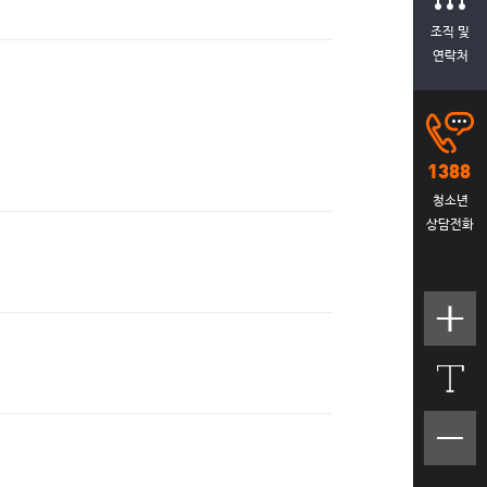
조직 및
연락처
청소년
상담전화
텍스트
크기크
게
텍스트
크기작
게