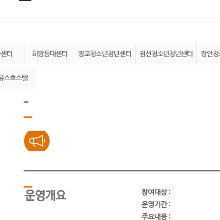
화센터
희망등대센터
광교청소년청년센터
권선청소년청년센터
장안청
유스호스텔
참여대상 :
운영개요
운영기간 :
주요내용 :