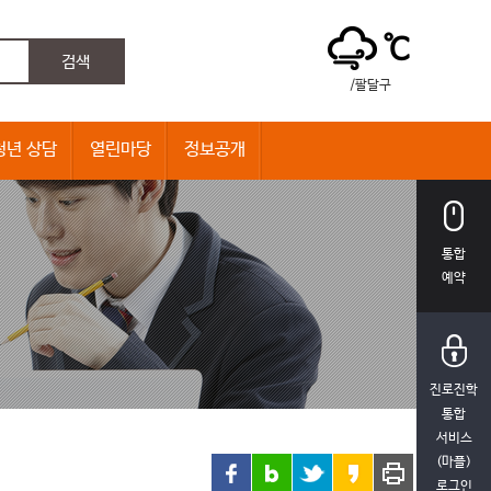
℃
/팔달구
청년 상담
열린마당
정보공개
통합
예약
진로진학
통합
서비스
(마플)
로그인