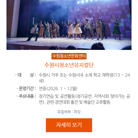
수원청소년문화센터
수원시청소년뮤지컬단
ㆍ대
상 :
수원시 거주 또는 수원시내 소재 학교 재학생(13 ~ 24
세)
ㆍ운영기간 :
연중(2026. 1 ~ 12월)
ㆍ주요내용 :
정기연습 및 공연활동(정기공연, 지역사회 찾아가는 공
연), 관련 경연대회 출전 및 예술단 교류활동
모집여부 :
마감
수원시청소년뮤지컬단
자세히 보기