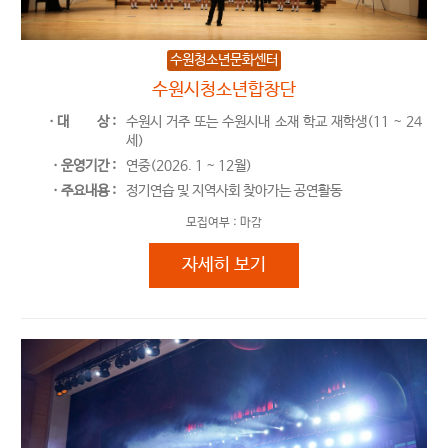
수원청소년문화센터
수원시청소년합창단
ㆍ대
상 :
수원시 거주 또는 수원시내 소재 학교 재학생(11 ~ 24
세)
ㆍ운영기간 :
연중(2026. 1 ~ 12월)
ㆍ주요내용 :
정기연습 및 지역사회 찾아가는 공연활동
모집여부 :
마감
수원시청소년합창단
자세히 보기