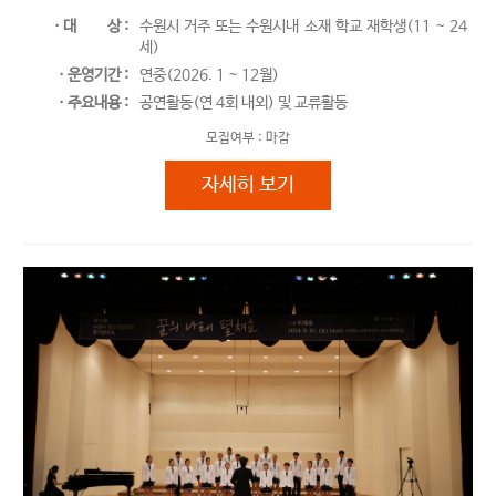
ㆍ대
상 :
수원시 거주 또는 수원시내 소재 학교 재학생(11 ~ 24
세)
ㆍ운영기간 :
연중(2026. 1 ~ 12월)
ㆍ주요내용 :
공연활동(연 4회 내외) 및 교류활동
모집여부 :
마감
수원시청소년교향악단
자세히 보기