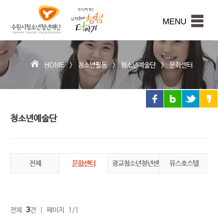
수
원
본문내용 바로가기
시
MENU
청
소
년
청
HOME >
청소년활동
>
청소년예술단
>
문화센터
년
재
단
청소년예술단
전체
문화센터
광교청소년청년센터
유스호스텔
3
전체
건 | 페이지 1/1