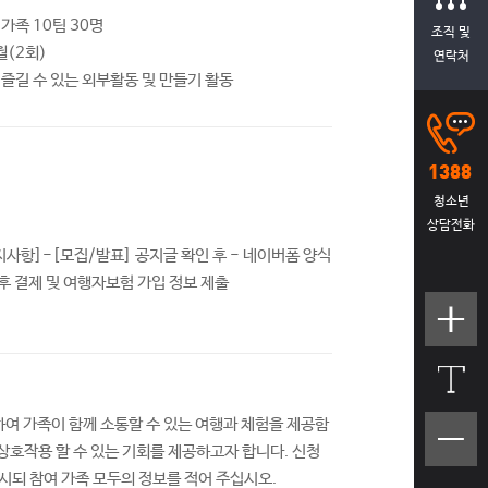
가족 10팀 30명
조직 및
0월(2회)
연락처
즐길 수 있는 외부활동 및 만들기 활동
청소년
상담전화
항]-[모집/발표] 공지글 확인 후 - 네이버폼 양식
 후 결제 및 여행자보험 가입 정보 제출
텍스트
크기크
게
여 가족이 함께 소통할 수 있는 여행과 체험을 제공함
텍스트
상호작용 할 수 있는 기회를 제공하고자 합니다. 신청
크기작
하시되 참여 가족 모두의 정보를 적어 주십시오.
게