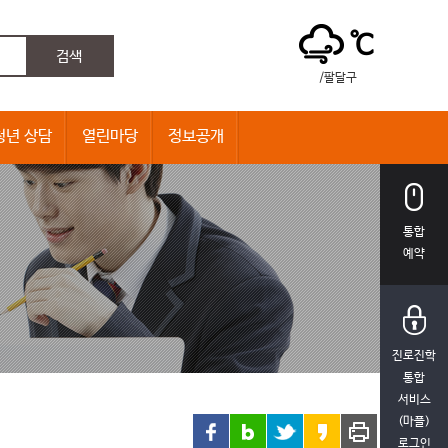
℃
/팔달구
청년 상담
열린마당
정보공개
통합
예약
진로진학
통합
서비스
(마플)
로그인