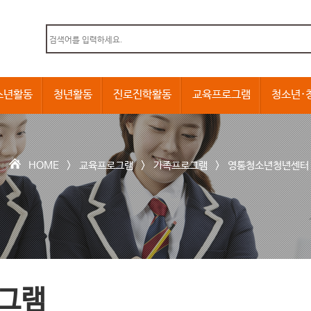
본문내용 바로가기
소년활동
청년활동
진로진학활동
교육프로그램
청소년·
HOME >
교육프로그램
>
가족프로그램
>
영통청소년청년센터
그램