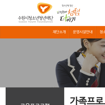
수
원
시
청
소
년
청
재단소개
운영시설안내
청
년
재
단
가족프로