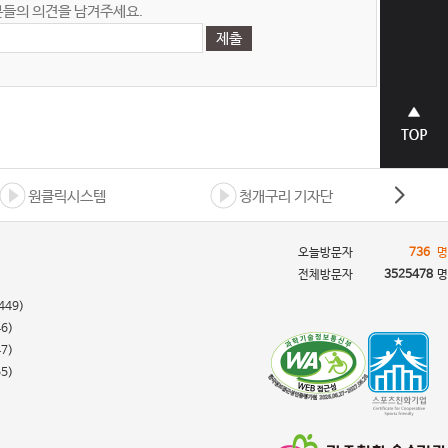
들의 의견을 남겨주세요.
상단으
로 바로
가기
원클릭시스템
청개구리 기자단
오늘방문자
736
명
전체방문자
3525478
명
449)
46)
47)
55)