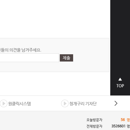
들의 의견을 남겨주세요.
상단으
로 바로
가기
원클릭시스템
청개구리 기자단
오늘방문자
56
명
전체방문자
3526601
명