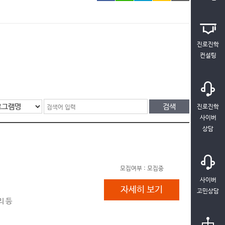
진로진학
컨설팅
진로진학
사이버
상담
모집여부 :
모집중
사이버
2026. 청년성장프로젝트
자세히 보기
고민상담
리 등