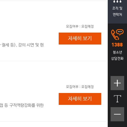
조직 및
연락처
모집여부 :
모집예정
2026. 청년강사양성프로젝
자세히 보기
절세 등), 강의 시연 및 현
청소년
상담전화
텍스트
모집여부 :
모집예정
크기크
게
2026. 취업지원 프로그램
자세히 보기
면접 등 구직역량강화를 위한
텍스트
크기작
게