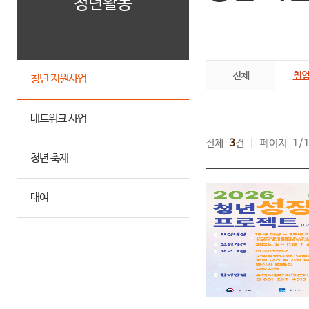
청년활동
전체
취
청년 지원사업
네트워크 사업
전체
3
건 | 페이지 1/
청년 축제
대여