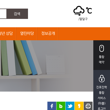
℃
/팔달구
청년 상담
열린마당
정보공개
통합
예약
진로진학
통합
서비스
(마플)
로그인