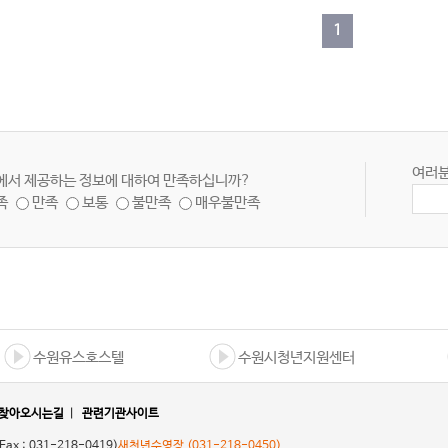
1
여러분
에서 제공하는 정보에 대하여 만족하십니까?
족
만족
보통
불만족
매우불만족
수원유스호스텔
수원시청년지원센터
찾아오시는길
|
관련기관사이트
 Fax : 031-218-0419)
새천년수영장
(031-218-0450)