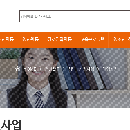
본문내용 바로가기
소년활동
청년활동
진로진학활동
교육프로그램
청소년·
HOME >
청년활동
>
청년 지원사업
>
취업지원
원사업