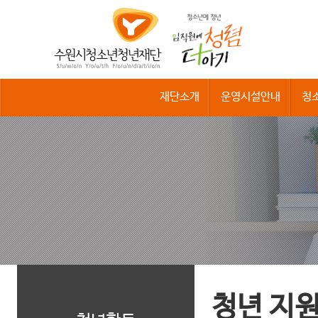
수
원
시
청
소
년
청
재단소개
운영시설안내
청
년
재
단
청년 지