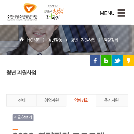
수
원
본문내용 바로가기
시
MENU
청
소
년
청
HOME >
청년활동
>
청년 지원사업
>
역량강화
년
재
단
청년 지원사업
전체
취업지원
역량강화
주거지원
사회참여기